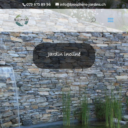
079 675 89 96
info@biosphere-jardins.ch
Jardin incliné